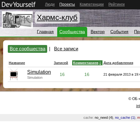
Люди
Проекты
Компетенции
Рейтинги
Хармс-клуб
Главная
Сообщества
Вектор
События
Пр
Все сообщества
|
Все записи
Название
Записей
Комментариев
Дата добавления
Simulation
16
16
21 февраля 2013 в 19:
Simulation
©
ОБ
in
cache:
no_need (4)
,
no_cache (1)
,
m