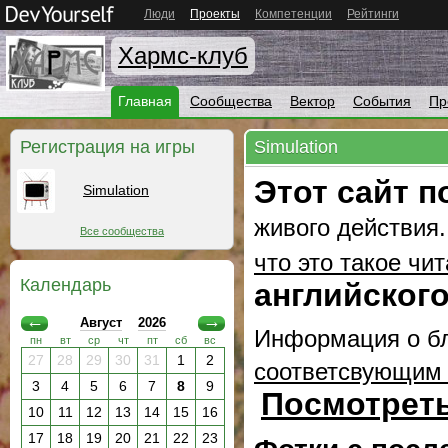
Люди
Проекты
Компетенции
Рейтинги
Хармс-клуб
Главная
Сообщества
Вектор
События
Пр
Регистрация на игры
Simulation
Этот сайт п
Simulation
живого действия.
Все сообщества
что это такое чита
Календарь
английского
←
→
Август
2026
Информация о 
пн
вт
ср
чт
пт
сб
вс
27
28
29
30
31
1
2
соответсвующим 
3
4
5
6
7
8
9
Посмотрет
10
11
12
13
14
15
16
17
18
19
20
21
22
23