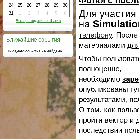
Фотки с посл
24
25
26
27
28
29
30
Для участия
31
1
2
3
4
5
6
на
Simulatio
Все прошедшие события
телефону
. После
Ближайшие события
материалами
для
Ни одного события не найдено.
Чтобы пользоват
полноценно,
необходимо
заре
опубликованы ту
результатами, по
О том, как польз
пройти вектор и 
последствии поя