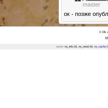
master
ок - позже опу
©
ОБ
in
cache:
no_info (5)
,
no_need (6)
,
no_cache (