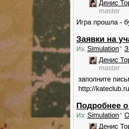
Денис То
master
Игра прошла - б
Заявки на уч
Simulation
З
Из:
Денис То
master
заполните пись
http://kateclub.ru
Подробнее о
Simulation
О
Из:
Денис То