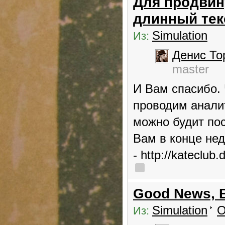
Для продвину
длинный текс
Simulation
Из:
Денис То
master
И Вам спасибо. 
проводим аналит
можно будит пос
Вам в конце нед
- http://kateclu
...
Good News, B
Simulation
О
Из: