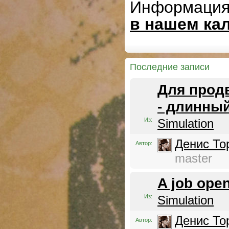
Информация
в нашем ка
Последние записи
Для продв
- длинный
Из:
Simulation
Денис То
Автор:
master
A job ope
Из:
Simulation
Денис То
Автор: