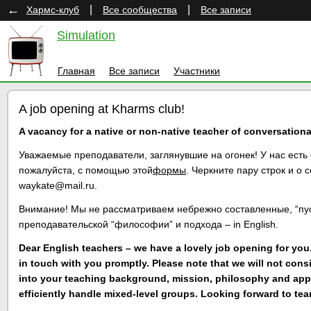
←
|
|
Хармс-клуб
Все сообщества
Все записи
Simulation
Главная
Все записи
Участники
A job opening at Kharms club!
A vacancy for a native or non-native teacher of conversationa
Уважаемые преподаватели, заглянувшие на огонек! У нас есть
пожалуйста, с помощью этой
формы
. Черкните пару строк и о
waykate@mail.ru.
Внимание! Мы не рассматриваем небрежно составленные, “пу
преподавательской “философии” и подхода –
in English.
Dear English teachers – we have a lovely job opening for you
in touch with you promptly. Please note that we will not consi
into your teaching background, mission, philosophy and app
efficiently handle mixed-level groups. Looking forward to te