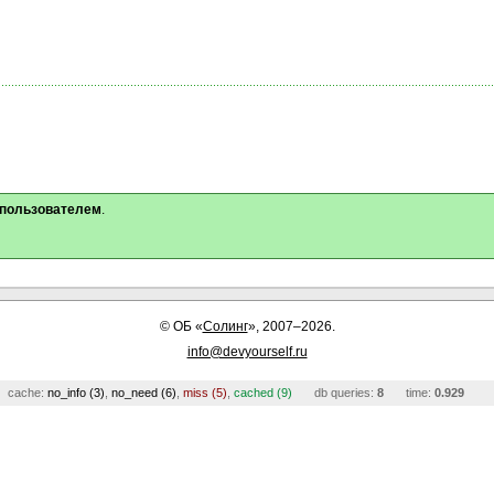
 пользователем
.
©
ОБ
«
Солинг
», 2007–2026.
info@devyourself.ru
cache:
no_info (3)
,
no_need (6)
,
miss (5)
,
cached (9)
db queries:
8
time:
0.929