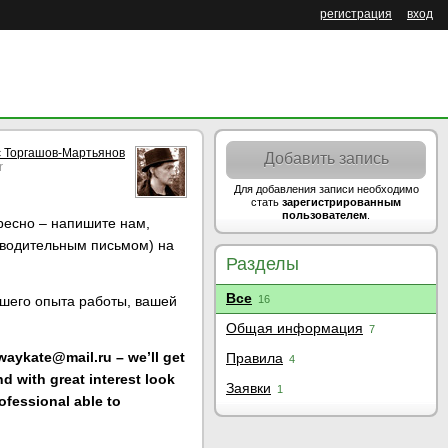
регистрация
вход
 Торгашов-Мартьянов
Добавить запись
r
Для добавления записи необходимо
стать
зарегистрированным
пользователем
.
ресно – напишите нам,
роводительным письмом) на
Разделы
Все
шего опыта работы, вашей
16
Общая информация
7
waykate@mail.ru – we’ll get
Правила
4
d with great interest look
Заявки
1
fessional able to