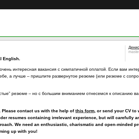
Денис
maste
l English.
 очень интересная вакансия с симпатичной оплатой. Если вам инте
 себе, а лучше – пришлите развернутое резюме (или резюме с соп
стые” резюме – но с большим вниманием отнесемся к описанию ва
. Please contact us with the help of
this form
, or send your CV to 
der resumes containing irrelevant experience, but will carefully an
roach. We need an enthusiastic, charismatic and open-minded pro
aming up with you!