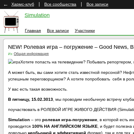
←
|
|
Хармс-клуб
Все сообщества
Все записи
Simulation
Главная
Все записи
Участники
NEW! Ролевая игра – погружение – Good News, 
Общая информация
Из:
Хотите попасть на телевидение? Побывать репортером, 
А может быть, вы сами хотите стать известной персоной? Не
успешным переговорщиком? А хотите попробовать себя в роли
У вас есть такая возможность.
В пятницу, 15.02.3013
, мы проводим необычную встречу клуб
поучаствовать в РОЛЕВОЙ ИГРЕ ЖИВОГО ДЕЙСТВИЯ (Simulati
Simulation
– это
ролевая
игра-погружение
, в которой есть 
проводится
100% НА АНГЛИЙСКОМ ЯЗЫКЕ
, и будет полезна
довольно
необычной и эффективной
форме), так и для тех, 