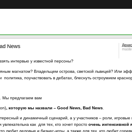
Денис
Bad News
maste
взять интервью у известной персоны?
фтяным магнатом? Владельцем острова, светской львицей? Или э
 политика, поучаствовать в дебатах, блеснуть остроумием красн
а. Мы предлагаем вам
on)
, которую мы назвали –
Good
News,
Bad
News
.
интересный и динамичный сценарий, а у участников – роли, игровые 
 и увлекательна как для тех, кто хочет просто
очень интенсивной 
кто любит деловые и бизнес-игры, а также для тех, кто любит сорев