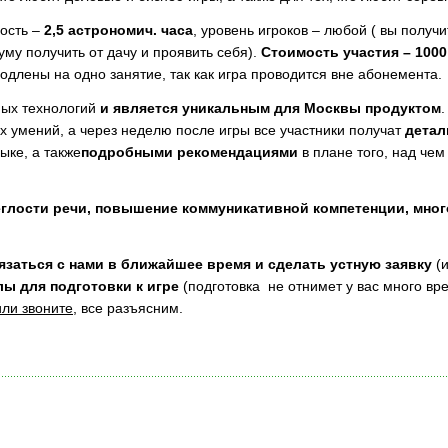
ность –
2,5 астрономич. часа
, уровень игроков – любой ( вы получ
уму получить от дачу и проявить себя).
Стоимость участия – 1000
одлены на одно занятие, так как игра проводится вне абонемента.
ных технологий
и является уникальным для Москвы продуктом
 умений, а через неделю после игры все участники получат
детал
ыке, а также
подробными рекомендациями
в плане того, над чем
глости речи, повышение коммуникативной компетенции, мног
язаться с нами в ближайшее время и сделать устную заявку
(
ы для подготовки к игре
(подготовка не отнимет у вас много вр
ли звоните
, все разъясним.