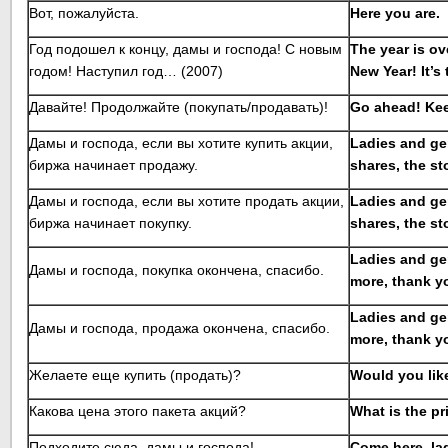
Вот, пожалуйста.
Here you are.
Год подошел к концу, дамы и господа! С новым
The year is ov
годом! Наступил год… (2007)
New Year! It’s
Давайте! Продолжайте (покупать/продавать)!
Go ahead! Kee
Дамы и господа, eсли вы хотите купить акции,
Ladies and ge
биржа начинает продажу.
shares, the st
Дамы и господа, eсли вы хотите продать акции,
Ladies and gen
биржа начинает покупку.
shares, the st
Ladies and ge
Дамы и господа, покупка окончена, спасибо.
more, thank y
Ladies and ge
Дамы и господа, продажа окончена, спасибо.
more, thank y
Желаете еще купить (продать)?
Would you like
Какова цена этого пакета акций?
What is the pr
Подходите сюда, дамы и господа!
Come here, la