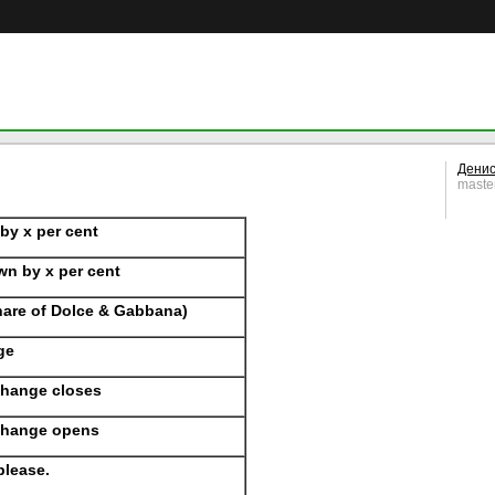
Денис
maste
by x per cent
wn by x per cent
hare of Dolce & Gabbana)
ge
change closes
change opens
please.