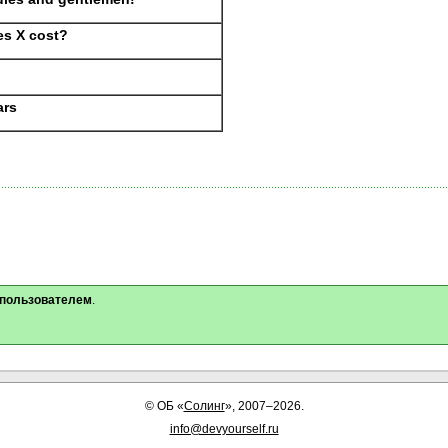
s X cost?
ars
 пользователем
.
©
ОБ
«
Солинг
», 2007–2026.
info@devyourself.ru