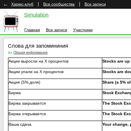
←
|
|
Хармс-клуб
Все сообщества
Все записи
Simulation
Главная
Все записи
Участники
Слова для запомининия
Общая информация
Из:
Акции выросли на Х процентов
Stocks are up 
Акции упали на Х процентов
Stocks are do
Акция (5% доля)
Share (a 5% s
Биржа
Stock Exchan
Биржа закрывается
The Stock Ex
Биржа открывается
The Stock Ex
Ваша сдача.
Your change, 